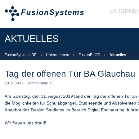
UNTERNE
AKTUELLES
FusionSystems DE
›
Unternehmen
›
FusionBLOG
›
Aktuelles
Tag der offenen Tür BA Glauchau
2019-09-02
(Kommentare: 0)
Am Samstag, den 31. August 2019 fand der Tag der offenen Tür an 
die Möglichkeiten für Schulabgänger, Studierende und Absolventen 
Angebot des Dualen Studiums im Bereich Digital Engineering, führ
Wir freuen uns drauf!