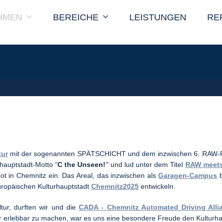
HMEN
BEREICHE
LEISTUNGEN
RE
tur
mit der sogenannten SPÄTSCHICHT und dem inzwischen 6. RAW-Fe
hauptstadt-Motto "
C the Unseen!
" und lud unter dem Titel
RAW meets
ot in Chemnitz ein. Das Areal, das inzwischen als
Garagen-Campus
b
uropäischen Kulturhauptstadt
Chemnitz2025
entwickeln.
ltur, durften wir und die
CADA - Chemnitz Automated Driving Alli
tur erlebbar zu machen, war es uns eine besondere Freude den Kulturha