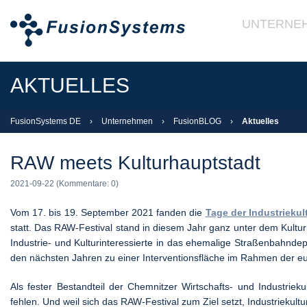
UNTERNE
AKTUELLES
FusionSystems DE
›
Unternehmen
›
FusionBLOG
›
Aktuelles
RAW meets Kulturhauptstadt
2021-09-22
(Kommentare: 0)
Vom 17. bis 19. September 2021 fanden die
Tage der Industriekul
statt. Das RAW-Festival stand in diesem Jahr ganz unter dem Kultur
Industrie- und Kulturinteressierte in das ehemalige Straßenbahndep
den nächsten Jahren zu einer Interventionsfläche im Rahmen der e
Als fester Bestandteil der Chemnitzer Wirtschafts- und Industrieku
fehlen. Und weil sich das RAW-Festival zum Ziel setzt, Industriekul